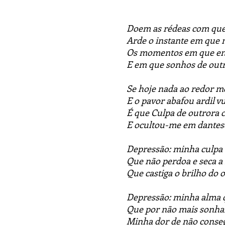
Doem as rédeas com qu
Arde o instante em que 
Os momentos em que en
E em que sonhos de out
Se hoje nada ao redor me
E o pavor abafou ardil v
É que Culpa de outrora 
E ocultou-me em dantesc
Depressão: minha culpa 
Que não perdoa e seca a
Que castiga o brilho do o
Depressão: minha alma q
Que por não mais sonhar
Minha dor de não conse