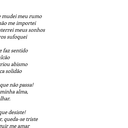
e mudei meu rumo
não me importei
terrei meus sonhos
ros sufoquei
 faz sentido
ulcão
criou abismo
a solidão
que não passa!
 minha alma,
lhar.
ue desiste!
, queda-se triste
guir me amar