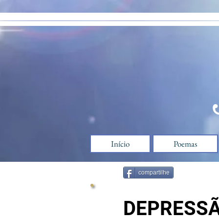
google-site-verification=9w5q6GOv0EjYCtL9tKKomdmlXWSLqzj9kcZIz-muMHw
Início
Poemas
compartilhe
DEPRESS