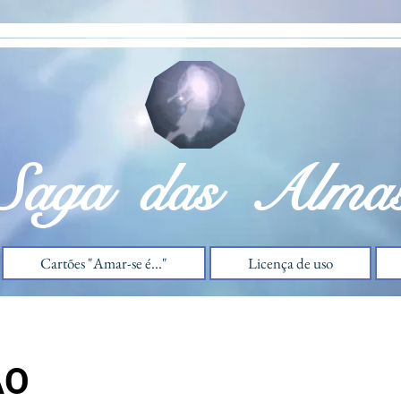
Saga das Alma
Cartões "Amar-se é..."
Licença de uso
ÃO