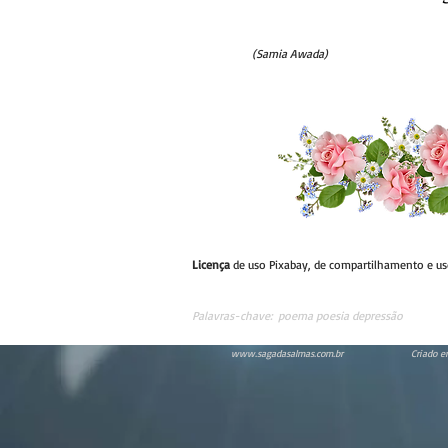
(Samia Awada)
Licença
de uso Pixabay, de compartilhamento e u
Palavras-chave:
poema poesia depressão
www.sagadasalmas.com.br
Criado e