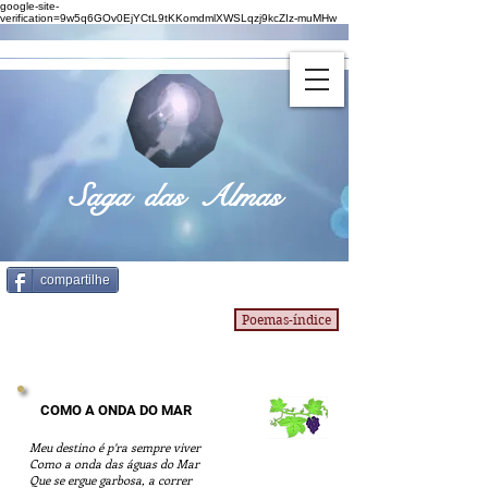
google-site-
verification=9w5q6GOv0EjYCtL9tKKomdmlXWSLqzj9kcZIz-muMHw
Saga das Almas
compartilhe
Poemas-índice
COMO A ONDA DO MAR
Meu destino é p’ra sempre viver
Como a onda das águas do Mar
Que se ergue garbosa, a correr