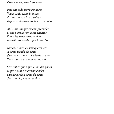
Para a praia, p’ra logo voltar
Pois em cada novo renascer
Vou à praia experimentar
O amar, o sorrir e o sofrer
Depois volto mais forte ao meu Mar
Até o dia em que eu compreender
O que a praia tem a me ensinar
E, então, para sempre viver
No infinito do Mar que é meu lar
Nunca, nunca eu vou querer ser
A areia pisada da praia
Que traz n’alma a ilusão de querer
Ter na praia sua eterna morada
Sem saber que a praia um dia passa
E que o Mar é o eterno cuidar
Que aguarda a areia da praia
Ser, um dia, Areia do Mar.
Poemas-índice
(Samia Awada)
Licença
de uso Pixabay, de compartilhamento e uso de imagens.