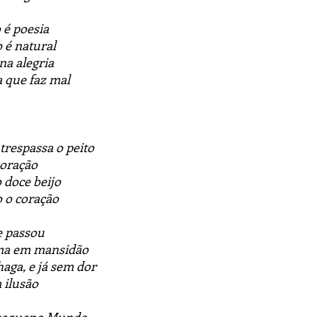
 é poesia
 é natural
na alegria
a que faz mal
respassa o peito
 oração
 doce beijo
 o coração
e passou
lma em mansidão
aga, e já sem dor
 ilusão