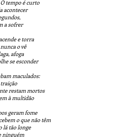
 O tempo é curto
a acontecer
egundos,
 a sofrer
 acende e torra
 nunca o vê
laga, afoga
olhe se esconder
ombam maculados:
 traição
onte restam mortos
õem à multidão
mpos geram fome
rcebem o que não têm
lá tão longe
de ninguém