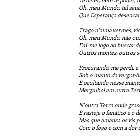
Te deter, nem te poder,
Oh, meu Mundo, tal sauda
Que Esperança desencant
Trago n’alma vermes, ví
Oh, meu Mundo, não ous
Fui-me logo ao buscar d
Outros montes, outros só
Procurando, me perdi, e
Sob o manto da vergonh
E ocultando nesse manto
Mergulhei em outra Terr
N’outra Terra onde gras
E rasteja o fanático e o 
Mas que amansa os vis p
Com o fogo e com a dor 