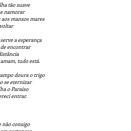
ha tão suave
he namorar
ta aos mansos mares
voltar
erve a esperança
 de encontrar
distância
amam, tudo está.
ampo doura o trigo
o se eternizar
a o Paraíso
eci entrar.
 e não consigo