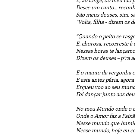
E, ao longe, do meu tã
Desce um canto... reconh
São meus deuses, sim, s
“Volta, filha - dizem os d
“Quando o peito se rasg
E, chorosa, recorreste à
Nessas horas te lançamo
Dizem os deuses – p’ra a
E o manto da vergonha e
E esta antes pária, agor
Ergueu voo ao seu mundo
Foi dançar junto aos de
No meu Mundo onde o c
Onde o Amor faz a Paixã
Nesse mundo que humilh
Nesse mundo, hoje eu co