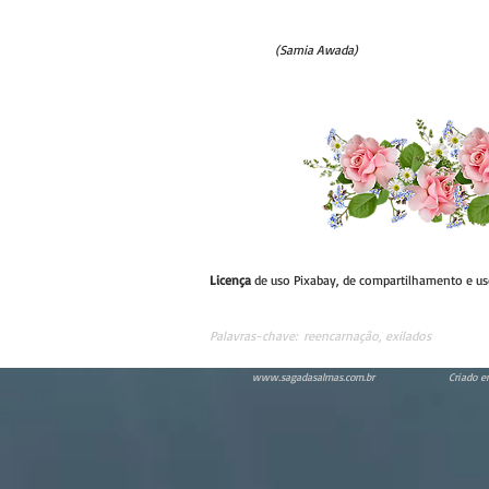
(Samia Awada)
Licença
de uso Pixabay, de compartilhamento e u
Palavras-chave:
reencarnação, exilados
www.sagadasalmas.com.br
Criado e