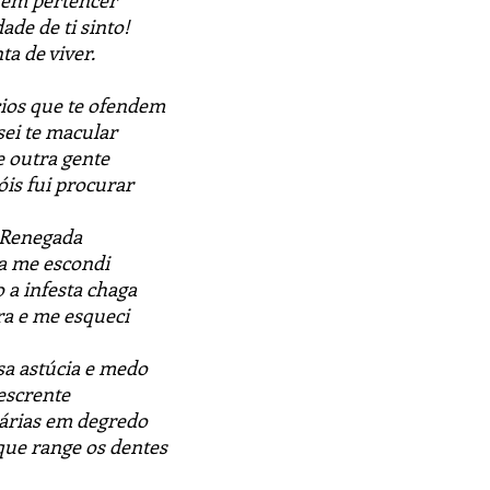
 nem pertencer
de de ti sinto!
a de viver.
cios que te ofendem
ei te macular
e outra gente
is fui procurar
 Renegada
a me escondi
 a infesta chaga
a e me esqueci
sa astúcia e medo
descrente
árias em degredo
que range os dentes