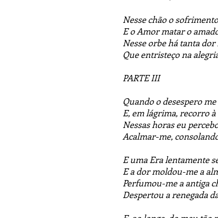
Nesse chão o sofrimento
E o Amor matar o amado
Nesse orbe há tanta dor 
Que entristeço na alegri
PARTE III
Quando o desespero me t
E, em lágrima, recorro à
Nessas horas eu percebo
Acalmar-me, consolando
E uma Era lentamente s
E a dor moldou-me a a
Perfumou-me a antiga ch
Despertou a renegada da