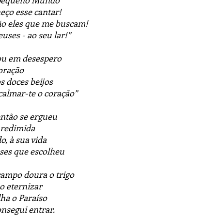
o pequeno Mundo
eço esse cantar!
ão eles que me buscam!
euses - ao seu lar!”
ou em desespero
 oração
s doces beijos
calmar-te o coração”
ntão se ergueu
a redimida
, à sua vida
uses que escolheu
ampo doura o trigo
o eternizar
a o Paraíso
nsegui entrar.