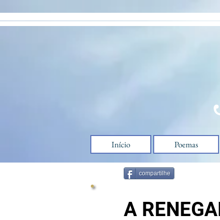
google-site-verification=9w5q6GOv0EjYCtL9tKKomdmlXWSLqzj9kcZIz-muMHw
Início
Poemas
compartilhe
A RENEGA