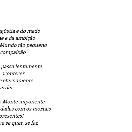
ngústia e do medo
de e da ambição
 Mundo tão pequeno
, compaixão
passa lentamente
 acontecer
e eternamente
perder
 o Monte imponente
 dadas com os mortais
 presentes!
e se quer, se faz