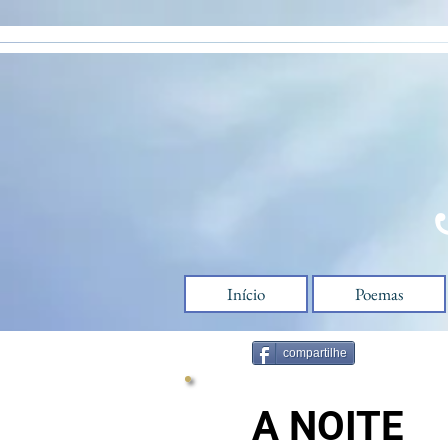
google-site-verification=9w5q6GOv0EjYCtL9tKKomdmlXWSLqzj9kcZIz-muMHw
Início
Poemas
compartilhe
A NOITE