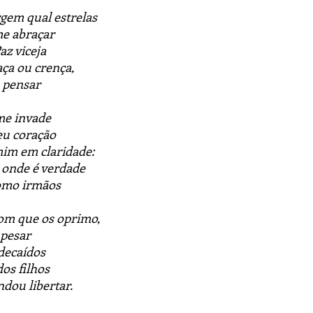
rgem qual estrelas
me abraçar
az viceja
ça ou crença,
 pensar
me invade
u coração
im em claridade:
 onde é verdade
como irmãos
com que os oprimo,
 pesar
decaídos
os filhos
dou libertar.