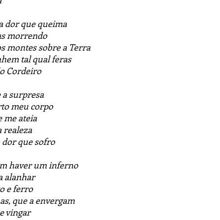
a
 a dor que queima
las morrendo
os montes sobre a Terra
hem tal qual feras
o Cordeiro
 a surpresa
rto meu corpo
e me ateia
a realeza
 dor que sofro
m haver um inferno
a alanhar
o e ferro
mas, que a envergam
e vingar