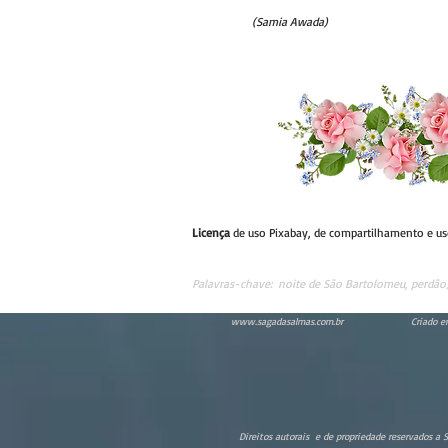
(Samia Awada)
Licença
de uso Pixabay, de compartilhamento e u
Palavras-chave:
noite de São Bartolomeu, perdão
www.sagadasalmas.com.br
Criado e
Direitos autorais e de propriedade reservados a