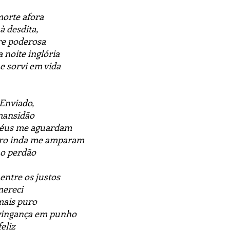
morte afora
à desdita,
re poderosa
 noite inglória
 sorvi em vida
 Enviado,
mansidão
 céus me aguardam
ro inda me amparam
 o perdão
entre os justos
mereci
mais puro
 vingança em punho
eliz