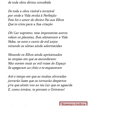
de toda obra divina concebida
De toda a obra visível e invisível
por onde a Vida evolui à Perfeição
Pois foi o amor do divino Pai aos filhos
Que te criou para a Sua criação
Oh! Lar supremo, teus imponentes astros
velam os planetas, lhes alimentam a Vida
Neles, se ouve o canto de mil anjos
ninando as almas ainda adormecidas
Ninando os filhos ainda aprisionados
às utopias em que se esconderam:
Não ouvem mais as mil vozes do Espaço
Se apegaram ao chão e te esqueceram
Até o tempo em que as muitas alvoradas
jorrarão luzes que os tornarão despertos
p’ra que alcem voo ao teu Lar que os aguarda
E, como irmãos, te povoem o Universo!
Poemas-índice
(Samia Awada)
Licença
de uso Pixabay, de compartilhamento e uso de imagens.