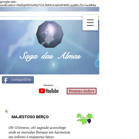
google-site-
verification=9w5q6GOv0EjYCtL9tKKomdmlXWSLqzj9kcZIz-muMHw
Saga das Almas
compartilhe
Poemas-índice
MAJESTOSO BERÇO
Oh! Universo, oh! sagrado aconchego
onde as moradas flutuam em harmonia,
teu infinito é majestoso berço