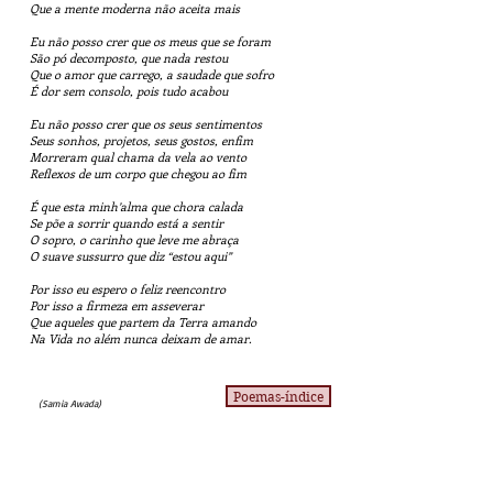
Que a mente moderna não aceita mais
Eu não posso crer que os meus que se foram
São pó decomposto, que nada restou
Que o amor que carrego, a saudade que sofro
É dor sem consolo, pois tudo acabou
Eu não posso crer que os seus sentimentos
Seus sonhos, projetos, seus gostos, enfim
Morreram qual chama da vela ao vento
Reflexos de um corpo que chegou ao fim
É que esta minh’alma que chora calada
Se põe a sorrir quando está a sentir
O sopro, o carinho que leve me abraça
O suave sussurro que diz “estou aqui”
Por isso eu espero o feliz reencontro
Por isso a firmeza em asseverar
Que aqueles que partem da Terra amando
Na Vida no além nunca deixam de amar.
Poemas-índice
(Samia Awada)
Licença
de uso Pixabay, de compartilhamento e uso de imagens.