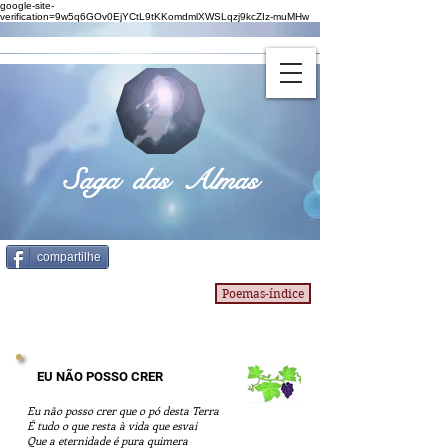
google-site-
verification=9w5q6GOv0EjYCtL9tKKomdmlXWSLqzj9kcZIz-muMHw
Saga das Almas
compartilhe
Poemas-índice
EU NÃO POSSO CRER
Eu não posso crer que o pó desta Terra
É tudo o que resta à vida que esvai
Que a eternidade é pura quimera